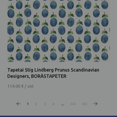
Tapetai Stig Lindberg Prunus Scandinavian
Designers, BORÅSTAPETER
114.00 € / vnt
1
2
3
4
...
44
45