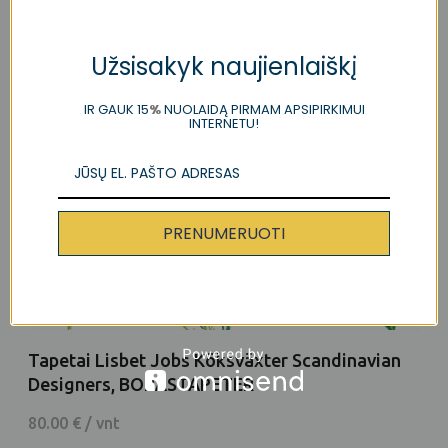
Užsisakyk naujienlaiškį
IR GAUK 15
%
NUOLAIDĄ PIRMAM APSIPIRKIMUI
INTERNETU!
PRENUMERUOTI
Tapetai Lisbet Jobs Köksväxter Scandinavian
Designers, BORÅSTAPETER
80.00 € / vnt