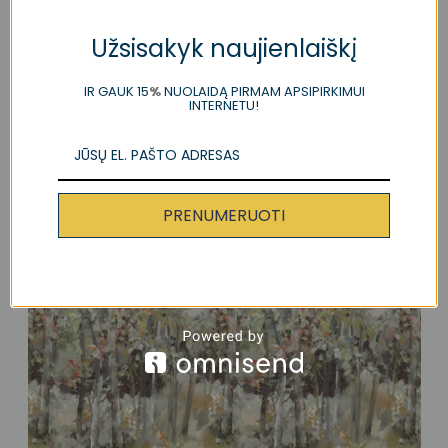
Tapetai Bois de Bouleau Grasscloth Scene 2
Užsisakyk naujienlaiškį
Sepia Scenes And Murals III
956.00 € / vnt
IR GAUK 15
%
NUOLAIDĄ PIRMAM APSIPIRKIMUI
INTERNETU!
PRENUMERUOTI