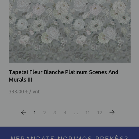
Tapetai Fleur Blanche Platinum Scenes And
Murals III
333.00 € / vnt
1
2
3
4
...
11
12
NERANDATE NORIMOS PREKĖS?