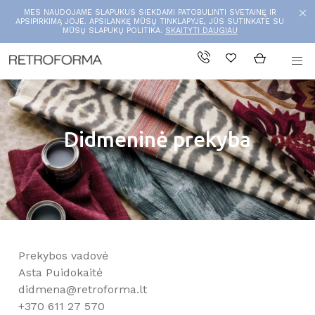
MES NAUDOJAME SLAPUKUS SIEKDAMI PATOBULINTI SVETAINĘ IR
APSIPIRKIMĄ JOJE. APSILANKĘ MŪSŲ TINKLAPYJE, JŪS SUTINKATE SU
MŪSŲ SLAPUKŲ POLITIKA.
SKAITYTI DAUGIAU
Didmeninė prekyba
Prekybos vadovė
Asta Puidokaitė
didmena@retroforma.lt
+370 611 27 570