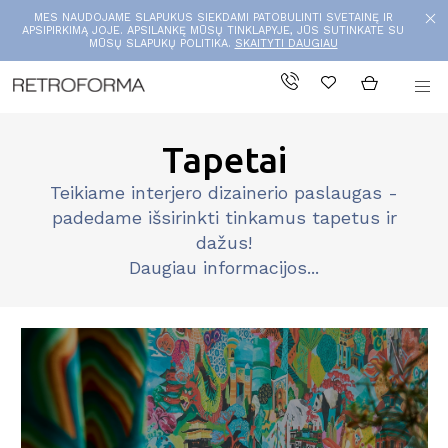
MES NAUDOJAME SLAPUKUS SIEKDAMI PATOBULINTI SVETAINĘ IR
APSIPIRKIMĄ JOJE. APSILANKĘ MŪSŲ TINKLAPYJE, JŪS SUTINKATE SU
MŪSŲ SLAPUKŲ POLITIKA.
SKAITYTI DAUGIAU
Tapetai
Teikiame interjero dizainerio paslaugas -
padedame išsirinkti tinkamus tapetus ir
dažus!
Daugiau informacijos...