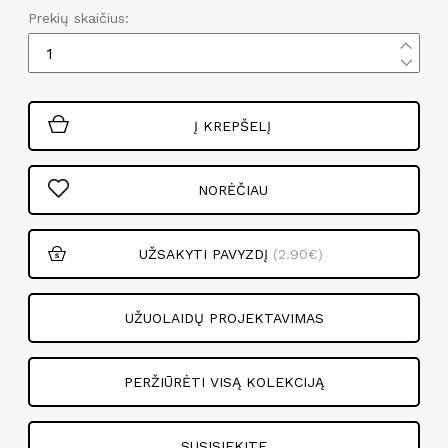
Prekių skaičius:
Į KREPŠELĮ
NORĖČIAU
UŽSAKYTI PAVYZDĮ
(2.90€)
UŽUOLAIDŲ PROJEKTAVIMAS
PERŽIŪRĖTI VISĄ KOLEKCIJĄ
SUSISIEKITE