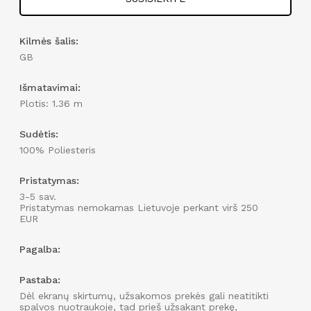
Kilmės šalis:
GB
Išmatavimai:
Plotis: 1.36 m
Sudėtis:
100% Poliesteris
Pristatymas:
3-5 sav.
Pristatymas nemokamas Lietuvoje perkant virš 250
EUR
Pagalba:
Pastaba:
Dėl ekranų skirtumų, užsakomos prekės gali neatitikti
spalvos nuotraukoje, tad prieš užsakant prekę,