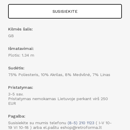
SUSISIEKITE
Kilmės šalis:
GB
Išmatavimai:
Plotis: 1.34 m
Sudėtis:
75% Poliesteris, 10% Akrilas, 8% Medvilnė, 7% Linas
Pristatymas:
3-5 sav.
Pristatymas nemokamas Lietuvoje perkant virš 250
EUR
Pagalba:
Susisiekite su mumis telefonu
(8-5) 210 1123
( I-V 10-
19 VI 10-18 ) arba el.paštu eshop@retroforma.lt