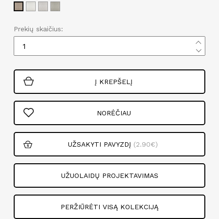
Prekių skaičius:
Į KREPŠELĮ
NORĖČIAU
UŽSAKYTI PAVYZDĮ
(2.90€)
UŽUOLAIDŲ PROJEKTAVIMAS
PERŽIŪRĖTI VISĄ KOLEKCIJĄ