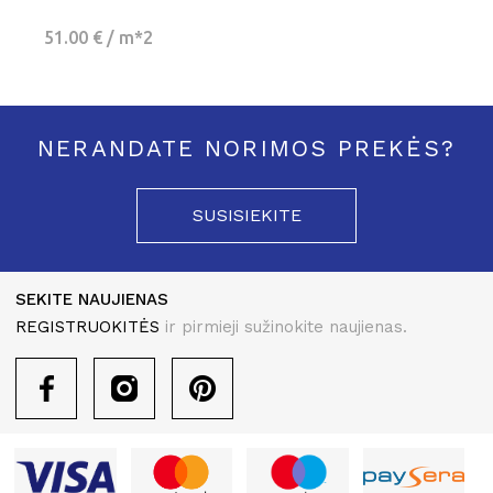
51.00 € / m*2
NERANDATE NORIMOS PREKĖS?
SUSISIEKITE
SEKITE NAUJIENAS
REGISTRUOKITĖS
ir pirmieji sužinokite naujienas.