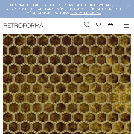
MES NAUDOJAME SLAPUKUS SIEKDAMI PATOBULINTI SVETAINĘ IR
APSIPIRKIMĄ JOJE. APSILANKĘ MŪSŲ TINKLAPYJE, JŪS SUTINKATE SU
MŪSŲ SLAPUKŲ POLITIKA.
SKAITYTI DAUGIAU