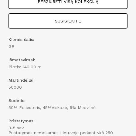
PERŽIŪRĖTI VISĄ KOLEKCIJĄ
SUSISIEKITE
Kilmės šalis:
GB
Išmatavimai:
Plotis: 140.00 m
Martindeilai:
50000
Sudėtis:
50% Poliesteris, 45%Viskozė, 5% Medvilnė
Pristatymas:
3-5 sav.
Pristatymas nemokamas Lietuvoje perkant virš 250