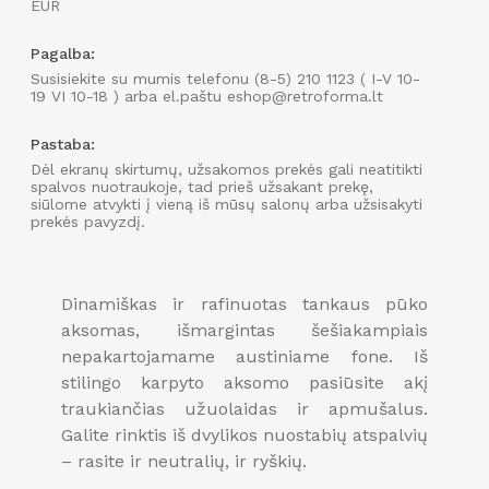
EUR
Užsisakyk naujienlaiškį
Pagalba:
Susisiekite su mumis telefonu (8-5) 210 1123 ( I-V 10-
19 VI 10-18 ) arba el.paštu eshop@retroforma.lt
IR GAUK 15
%
NUOLAIDĄ PIRMAM APSIPIRKIMUI
INTERNETU!
Pastaba:
Dėl ekranų skirtumų, užsakomos prekės gali neatitikti
spalvos nuotraukoje, tad prieš užsakant prekę,
siūlome atvykti į vieną iš mūsų salonų arba užsisakyti
prekės pavyzdį.
PRENUMERUOTI
Dinamiškas ir rafinuotas tankaus pūko
aksomas, išmargintas šešiakampiais
nepakartojamame austiniame fone. Iš
stilingo karpyto aksomo pasiūsite akį
traukiančias užuolaidas ir apmušalus.
Galite rinktis iš dvylikos nuostabių atspalvių
– rasite ir neutralių, ir ryškių.