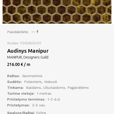
Pasidalinkite
Kodas: FDG2832/01
Audinys Manipur
MANIPUR, Designers Guild
216.00 € / m
Raštas:
Geometrinis
Sudėtis:
Poliesteris, Viskozė
Tinkama:
Baldams, Užuolaidoms, Pagalvėlėms
Turime vietoje:
1 metras
Pristatymo terminas:
1-3 d.d.
Pristatymas:
3-5 sav.
Spalvos/Raštai:
Ochre