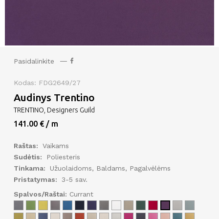
Pasidalinkite
Kodas: FDG2649/27
Audinys Trentino
TRENTINO, Designers Guild
141.00 € / m
Raštas:
Vaikams
Sudėtis:
Poliesteris
Tinkama:
Užuolaidoms, Baldams, Pagalvėlėms
Pristatymas:
3-5 sav.
Spalvos/Raštai:
Currant