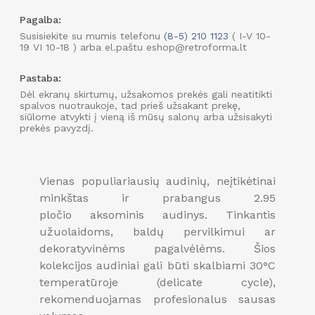
Pagalba:
Susisiekite su mumis telefonu
(8-5) 210 1123
( I-V 10-
19 VI 10-18 ) arba el.paštu eshop@retroforma.lt
Pastaba:
Dėl ekranų skirtumų, užsakomos prekės gali neatitikti
spalvos nuotraukoje, tad prieš užsakant prekę,
siūlome atvykti į vieną iš mūsų salonų arba užsisakyti
prekės pavyzdį.
Vienas populiariausių audinių, neįtikėtinai
minkštas ir prabangus 2.95
pločio aksominis audinys. Tinkantis
užuolaidoms, baldų pervilkimui ar
dekoratyvinėms pagalvėlėms. Šios
kolekcijos audiniai gali būti skalbiami 30°C
temperatūroje (delicate cycle),
rekomenduojamas profesionalus sausas