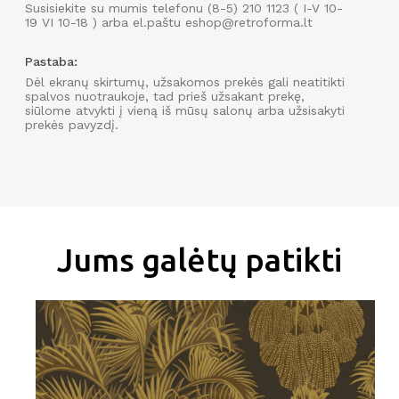
Susisiekite su mumis telefonu (8-5) 210 1123 ( I-V 10-
19 VI 10-18 ) arba el.paštu eshop@retroforma.lt
Pastaba:
Dėl ekranų skirtumų, užsakomos prekės gali neatitikti
spalvos nuotraukoje, tad prieš užsakant prekę,
siūlome atvykti į vieną iš mūsų salonų arba užsisakyti
Užsisakyk naujienlaiškį
prekės pavyzdį.
IR GAUK 15
%
NUOLAIDĄ PIRMAM APSIPIRKIMUI
INTERNETU!
Jums galėtų patikti
PRENUMERUOTI