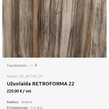
Pasidalinkite
Kodas: UŽ_RETRO_22
Užuolaida RETROFORMA 22
220.00 € / vnt
Raštas:
Ombre
Pristatymas:
1-3 d.d.