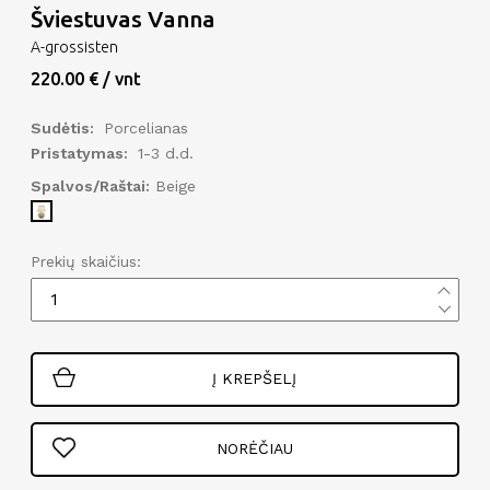
Šviestuvas Vanna
A-grossisten
220.00 € / vnt
Sudėtis:
Porcelianas
Pristatymas:
1-3 d.d.
Spalvos/Raštai:
Beige
Prekių skaičius:
Į KREPŠELĮ
NORĖČIAU