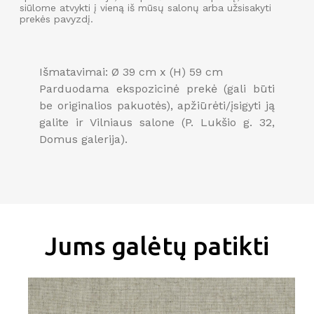
siūlome atvykti į vieną iš mūsų salonų arba užsisakyti
prekės pavyzdį.
Išmatavimai: Ø 39 cm x (H) 59 cm
Parduodama ekspozicinė prekė (gali būti
be originalios pakuotės), apžiūrėti/įsigyti ją
galite ir Vilniaus salone (P. Lukšio g. 32,
Domus galerija).
Jums galėtų patikti