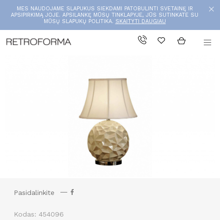
MES NAUDOJAME SLAPUKUS SIEKDAMI PATOBULINTI SVETAINĘ IR
APSIPIRKIMĄ JOJE. APSILANKĘ MŪSŲ TINKLAPYJE, JŪS SUTINKATE SU
MŪSŲ SLAPUKŲ POLITIKA.
SKAITYTI DAUGIAU
Pasidalinkite
Kodas: 454096