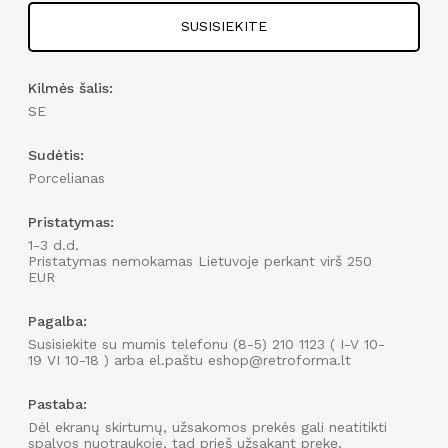
SUSISIEKITE
Kilmės šalis:
SE
Sudėtis:
Porcelianas
Pristatymas:
1-3 d.d.
Pristatymas nemokamas Lietuvoje perkant virš 250
EUR
Pagalba:
Susisiekite su mumis telefonu (8-5) 210 1123 ( I-V 10-
19 VI 10-18 ) arba el.paštu eshop@retroforma.lt
Pastaba:
Dėl ekranų skirtumų, užsakomos prekės gali neatitikti
spalvos nuotraukoje, tad prieš užsakant prekę,