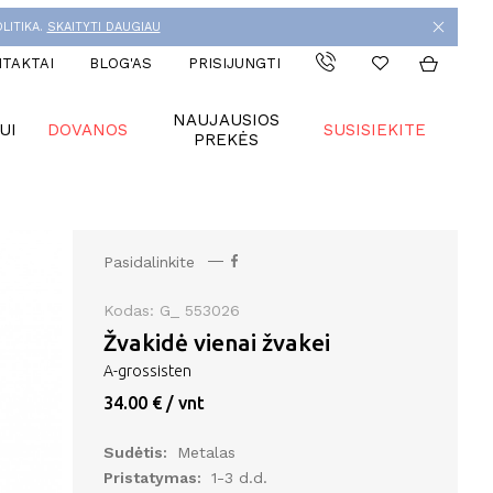
LITIKA.
SKAITYTI DAUGIAU
TAKTAI
BLOG'AS
PRISIJUNGTI
NAUJAUSIOS
UI
DOVANOS
SUSISIEKITE
PREKĖS
Pasidalinkite
Kodas: G_ 553026
Žvakidė vienai žvakei
A-grossisten
34.00 € / vnt
Sudėtis:
Metalas
Pristatymas:
1-3 d.d.