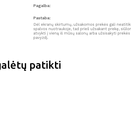
Pagalba:
Pastaba:
Dėl ekranų skirtumų, užsakomos prekės gali neatitik
spalvos nuotraukoje, tad prieš užsakant prekę, siūl
atvykti į vieną iš mūsų salonų arba užsisakyti prekės
pavyzdį.
alėtų patikti