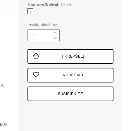
Spalvos/Raštai:
Silver
Prekių skaičius:
Į KREPŠELĮ
NORĖČIAU
P.
SUSISIEKITE
 EUR