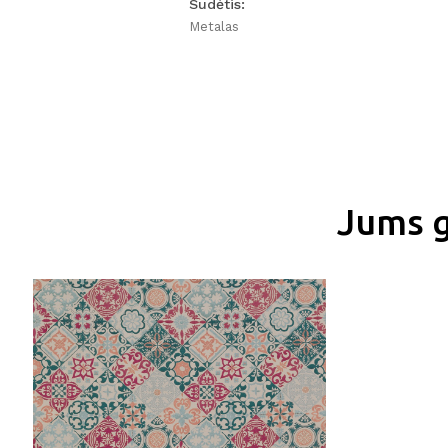
Sudėtis:
Metalas
Jums g