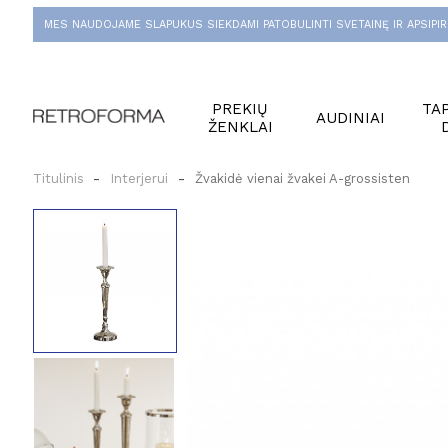
MES NAUDOJAME SLAPUKUS SIEKDAMI PATOBULINTI SVETAINĘ IR APSIPIR
PREKIŲ
TAP
AUDINIAI
ŽENKLAI
Titulinis
Interjerui
Žvakidė vienai žvakei A-grossisten