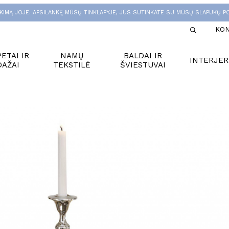
KIMĄ JOJE. APSILANKĘ MŪSŲ TINKLAPYJE, JŪS SUTINKATE SU MŪSŲ SLAPUKŲ PO
KON
ETAI IR
NAMŲ
BALDAI IR
INTERJER
DAŽAI
TEKSTILĖ
ŠVIESTUVAI