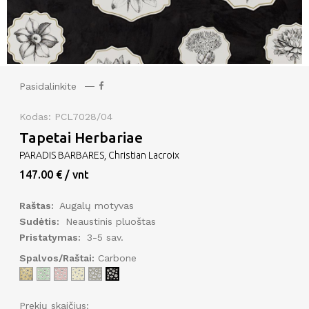
Pasidalinkite
Kodas: PCL7028/04
Tapetai Herbariae
PARADIS BARBARES, Christian Lacroix
147.00 € / vnt
Raštas:
Augalų motyvas
Sudėtis:
Neaustinis pluoštas
Pristatymas:
3-5 sav.
Spalvos/Raštai:
Carbone
Prekių skaičius: