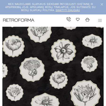
MES NAUDOJAME SLAPUKUS SIEKDAMI PATOBULINTI SVETAINĘ IR
APSIPIRKIMĄ JOJE. APSILANKĘ MŪSŲ TINKLAPYJE, JŪS SUTINKATE SU
MŪSŲ SLAPUKŲ POLITIKA.
SKAITYTI DAUGIAU