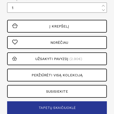
Į KREPŠELĮ
NORĖČIAU
UŽSAKYTI PAVYZDĮ
(2.90€)
PERŽIŪRĖTI VISĄ KOLEKCIJĄ
SUSISIEKITE
TAPETŲ SKAIČIUOKLĖ