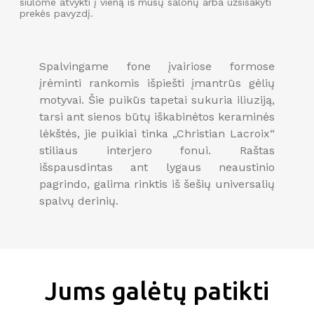
siūlome atvykti į vieną iš mūsų salonų arba užsisakyti
prekės pavyzdį.
Spalvingame fone įvairiose formose
įrėminti rankomis išpiešti įmantrūs gėlių
motyvai. Šie puikūs tapetai sukuria iliuziją,
tarsi ant sienos būtų iškabinėtos keraminės
lėkštės, jie puikiai tinka „Christian Lacroix“
stiliaus interjero fonui. Raštas
išspausdintas ant lygaus neaustinio
pagrindo, galima rinktis iš šešių universalių
spalvų derinių.
Jums galėtų patikti