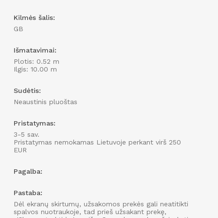
Įveskite sienos aukštį
Kilmės šalis:
cm
GB
Įveskite sienos perimetrą
Išmatavimai:
cm
Plotis: 0.52 m
Ilgis: 10.00 m
Sudėtis:
Neaustinis pluoštas
Pristatymas:
3-5 sav.
Pristatymas nemokamas Lietuvoje perkant virš 250
EUR
Pagalba:
Pastaba:
Dėl ekranų skirtumų, užsakomos prekės gali neatitikti
spalvos nuotraukoje, tad prieš užsakant prekę,