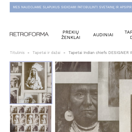
MES NAUDOJAME SLAPUKUS SIEKDAMI PATOBULINTI SVETAINĘ IR APSIPIR
PREKIŲ
TAP
AUDINIAI
ŽENKLAI
Titulinis
Tapetai ir dažai
Tapetai Indian chiefs DESIGNER