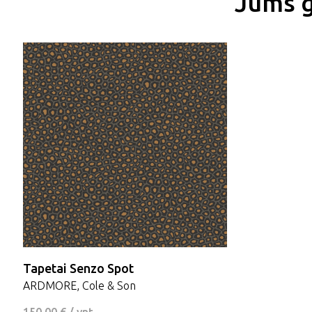
Jums g
Tapetai Senzo Spot
ARDMORE, Cole & Son
150.00 € / vnt