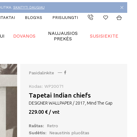
LITIKA.
SKAITYTI DAUGIAU
TAKTAI
BLOG'AS
PRISIJUNGTI
NAUJAUSIOS
UI
DOVANOS
SUSISIEKITE
PREKĖS
Pasidalinkite
Kodas: WP20071
Tapetai Indian chiefs
DESIGNER WALLPAPER / 2017, Mind The Gap
229.00 € / vnt
Raštas:
Retro
Sudėtis:
Neaustinis pluoštas