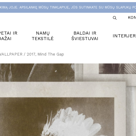
KIMĄ JOJE. APSILANKĘ MŪSŲ TINKLAPYJE, JŪS SUTINKATE SU MŪSŲ SLAPUKŲ PO
KON
ETAI IR
NAMŲ
BALDAI IR
INTERJER
DAŽAI
TEKSTILĖ
ŠVIESTUVAI
 WALLPAPER / 2017, Mind The Gap