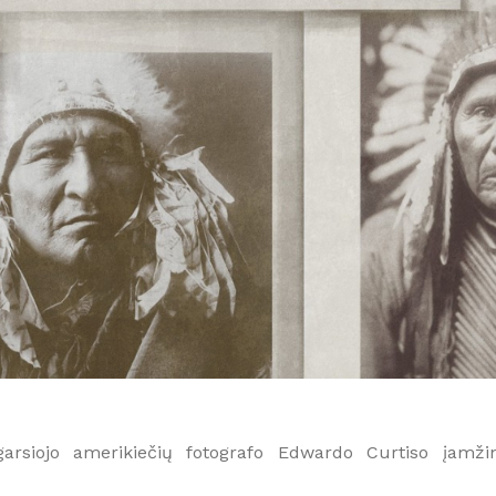
garsiojo amerikiečių fotografo Edwardo Curtiso įamžin
Užsisakyk naujienlaiškį