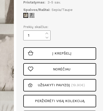
Pristatymas:
3-5 sav.
Spalvos/Raštai:
Sepia/Taupe
Prekių skaičius:
Į KREPŠELĮ
NORĖČIAU
UŽSAKYTI PAVYZDĮ
(19.90€)
PERŽIŪRĖTI VISĄ KOLEKCIJĄ