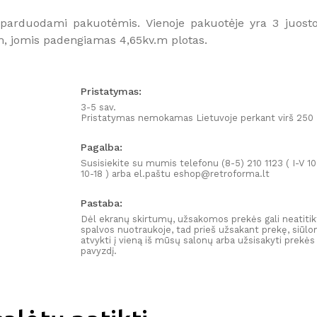
IR GAUK 15
%
NUOLAIDĄ PIRMAM APSIPIRKIMUI INTERNETU!
arduodami pakuotėmis. Vienoje pakuotėje yra 3 juosto
m, jomis padengiamas 4,65kv.m plotas.
Pristatymas:
PRENUMERUOTI
3-5 sav.
Pristatymas nemokamas Lietuvoje perkant virš 250
Pagalba:
Susisiekite su mumis telefonu (8-5) 210 1123 ( I-V 10
10-18 ) arba el.paštu eshop@retroforma.lt
Pastaba:
Dėl ekranų skirtumų, užsakomos prekės gali neatitik
spalvos nuotraukoje, tad prieš užsakant prekę, siūl
atvykti į vieną iš mūsų salonų arba užsisakyti prekės
pavyzdį.