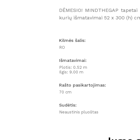
DĖMESIO! MINDTHEGAP tapetai p
kurių išmatavimai 52 x 300 (h) c
Kilmės šalis:
RO
Išmatavimai:
Plotis: 0.52 m
Ilgis: 9.00 m
Rašto pasikartojimas:
70 cm
Sudėtis:
Neaustinis pluoštas