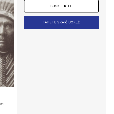
SUSISIEKITE
TAPETŲ SKAIČIUOKLĖ
Įveskite sienos aukštį
cm
Įveskite sienos perimetrą
cm
ti