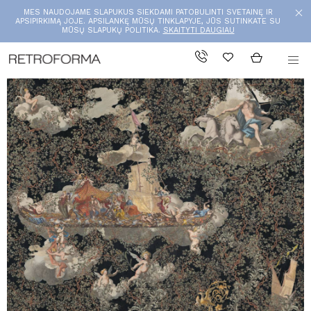
MES NAUDOJAME SLAPUKUS SIEKDAMI PATOBULINTI SVETAINĘ IR
APSIPIRKIMĄ JOJE. APSILANKĘ MŪSŲ TINKLAPYJE, JŪS SUTINKATE SU
MŪSŲ SLAPUKŲ POLITIKA.
SKAITYTI DAUGIAU