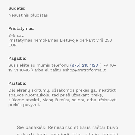
Sudėtis:
Neaustinis pluoštas
Pristatymas:
3-5 sav.
Pristatymas nemokamas Lietuvoje perkant virš 250
EUR
Pagalba:
Susisiekite su mumis telefonu
(8-5) 210 1123
( I-V 10-
19 VI 10-18 ) arba el.paštu eshop@retroforma.lt
Pastaba:
Dėl ekranų skirtumų, užsakomos prekės gali neatitikti
spalvos nuotraukoje, tad prieš užsakant prekę,
siūlome atvykti į vieną iš mūsų salonų arba užsisakyti
prekės pavyzdį.
Šie pasakiški Renesanso stiliaus raštai buvo
sukurti kaip madingi trijų ritinių tapetai