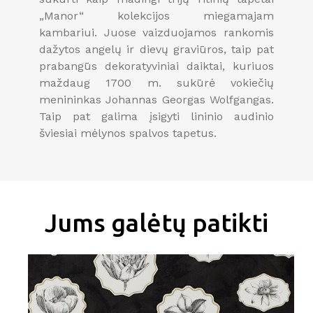
„Manor“ kolekcijos miegamajam
kambariui. Juose vaizduojamos rankomis
dažytos angelų ir dievų graviūros, taip pat
prabangūs dekoratyviniai daiktai, kuriuos
maždaug 1700 m. sukūrė vokiečių
menininkas Johannas Georgas Wolfgangas.
Taip pat galima įsigyti lininio audinio
šviesiai mėlynos spalvos tapetus.
Jums galėtų patikti