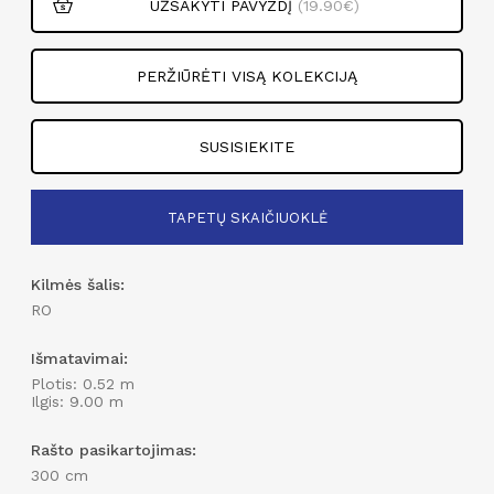
UŽSAKYTI PAVYZDĮ
(19.90€)
PERŽIŪRĖTI VISĄ KOLEKCIJĄ
SUSISIEKITE
TAPETŲ SKAIČIUOKLĖ
Įveskite sienos aukštį
Kilmės šalis:
cm
RO
Įveskite sienos perimetrą
Išmatavimai:
cm
Plotis: 0.52 m
Ilgis: 9.00 m
Rašto pasikartojimas:
300 cm