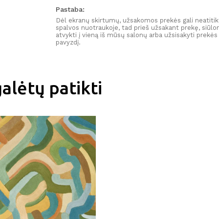
PRENUMERUOTI
Pastaba:
Dėl ekranų skirtumų, užsakomos prekės gali neatitik
spalvos nuotraukoje, tad prieš užsakant prekę, siūl
atvykti į vieną iš mūsų salonų arba užsisakyti prekės
pavyzdį.
alėtų patikti