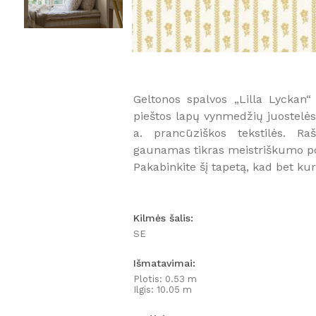
Geltonos spalvos „Lilla Lyckan
pieštos lapų vynmedžių juostelės 
a. prancūziškos tekstilės. R
gaunamas tikras meistriškumo po
Pakabinkite šį tapetą, kad bet kur
Kilmės šalis:
SE
Išmatavimai:
Plotis: 0.53 m
Ilgis: 10.05 m