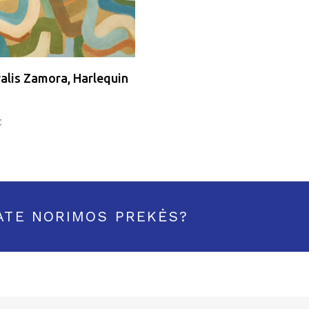
ralis Zamora, Harlequin
t
ATE NORIMOS PREKĖS?
S