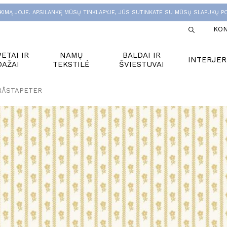
KIMĄ JOJE. APSILANKĘ MŪSŲ TINKLAPYJE, JŪS SUTINKATE SU MŪSŲ SLAPUKŲ PO
KON
ETAI IR
NAMŲ
BALDAI IR
INTERJER
DAŽAI
TEKSTILĖ
ŠVIESTUVAI
BORÅSTAPETER