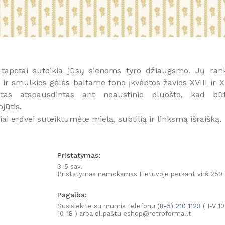
“ tapetai suteikia jūsų sienoms tyro džiaugsmo. Jų ran
ir smulkios gėlės baltame fone įkvėptos žavios XVIII ir X
aštas atspausdintas ant neaustinio pluošto, kad bū
jūtis.
iai erdvei suteiktumėte mielą, subtilią ir linksmą išraišką.
Užsisakyk naujienlaiškį
Pristatymas:
3-5 sav.
IR GAUK 15
%
NUOLAIDĄ PIRMAM APSIPIRKIMUI INTERNETU!
Pristatymas nemokamas Lietuvoje perkant virš 250
Pagalba:
Susisiekite su mumis telefonu
(8-5) 210 1123
( I-V 10
10-18 ) arba el.paštu eshop@retroforma.lt