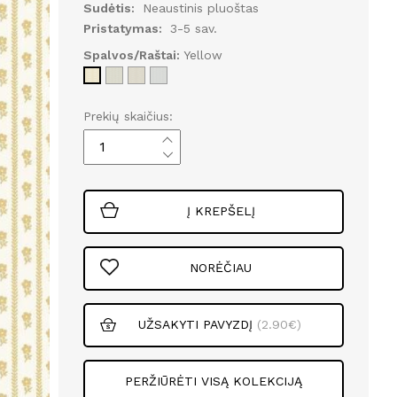
Sudėtis:
Neaustinis pluoštas
Pristatymas:
3-5 sav.
Spalvos/Raštai:
Yellow
Prekių skaičius:
Į KREPŠELĮ
NORĖČIAU
UŽSAKYTI PAVYZDĮ
(2.90€)
PERŽIŪRĖTI VISĄ KOLEKCIJĄ