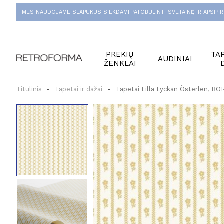
MES NAUDOJAME SLAPUKUS SIEKDAMI PATOBULINTI SVETAINĘ IR APSIPIR
PREKIŲ
TAP
AUDINIAI
ŽENKLAI
Titulinis
Tapetai ir dažai
Tapetai Lilla Lyckan Österlen, 