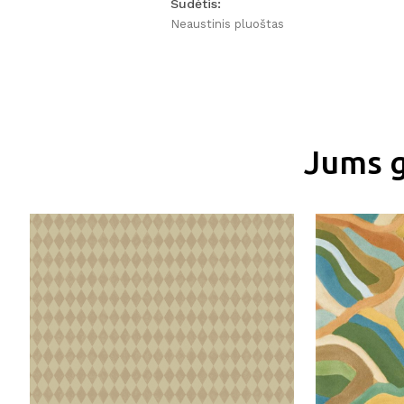
Sudėtis:
Neaustinis pluoštas
Jums g