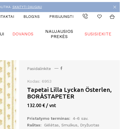
LITIKA.
SKAITYTI DAUGIAU
TAKTAI
BLOG'AS
PRISIJUNGTI
NAUJAUSIOS
UI
DOVANOS
SUSISIEKITE
PREKĖS
Pasidalinkite
Kodas: 6953
Tapetai Lilla Lyckan Österlen,
BORÅSTAPETER
132.00 € / vnt
Pristatymo terminas:
4-6 sav.
Raštas:
Gėlėtas, Smulkus, Dryžuotas