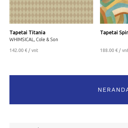
Tapetai Titania
Tapetai Spi
WHIMSICAL, Cole & Son
142.00 € / vnt
188.00 € / vn
NERAND
PIRKĖJAMS