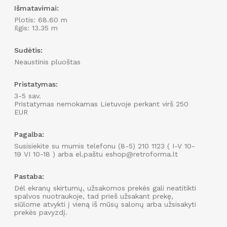
Išmatavimai:
Plotis: 68.60 m
Ilgis: 13.35 m
Sudėtis:
Neaustinis pluoštas
Pristatymas:
3-5 sav.
Pristatymas nemokamas Lietuvoje perkant virš 250
EUR
Pagalba:
Susisiekite su mumis telefonu (8-5) 210 1123 ( I-V 10-
19 VI 10-18 ) arba el.paštu eshop@retroforma.lt
Pastaba:
Dėl ekranų skirtumų, užsakomos prekės gali neatitikti
spalvos nuotraukoje, tad prieš užsakant prekę,
siūlome atvykti į vieną iš mūsų salonų arba užsisakyti
prekės pavyzdį.