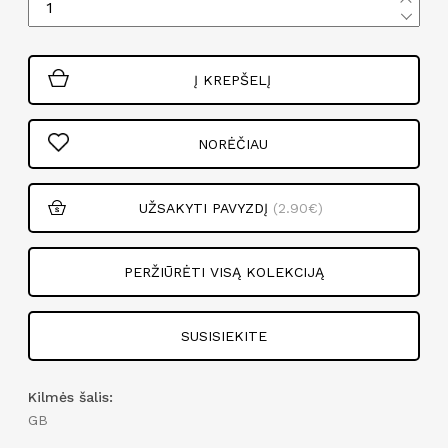
Į KREPŠELĮ
NORĖČIAU
UŽSAKYTI PAVYZDĮ
(2.90€)
PERŽIŪRĖTI VISĄ KOLEKCIJĄ
SUSISIEKITE
Kilmės šalis:
GB