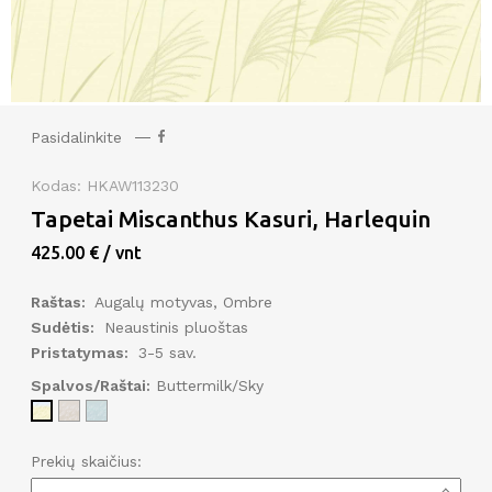
Pasidalinkite
Kodas: HKAW113230
Tapetai Miscanthus Kasuri, Harlequin
425.00 € / vnt
Raštas:
Augalų motyvas, Ombre
Sudėtis:
Neaustinis pluoštas
Pristatymas:
3-5 sav.
Spalvos/Raštai:
Buttermilk/Sky
Prekių skaičius: