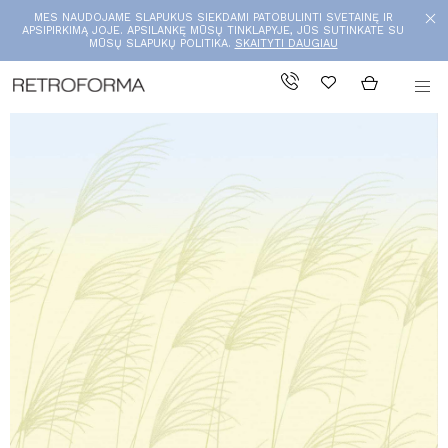
MES NAUDOJAME SLAPUKUS SIEKDAMI PATOBULINTI SVETAINĘ IR
APSIPIRKIMĄ JOJE. APSILANKĘ MŪSŲ TINKLAPYJE, JŪS SUTINKATE SU
MŪSŲ SLAPUKŲ POLITIKA.
SKAITYTI DAUGIAU