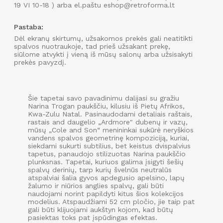
19 VI 10-18 ) arba el.paštu eshop@retroforma.lt
Pastaba:
Dėl ekranų skirtumų, užsakomos prekės gali neatitikti
spalvos nuotraukoje, tad prieš užsakant prekę,
siūlome atvykti į vieną iš mūsų salonų arba užsisakyti
prekės pavyzdį.
Šie tapetai savo pavadinimu dalijasi su gražiu
Narina Trogan paukščiu, kilusiu iš Pietų Afrikos,
Kwa-Zulu Natal. Pasinaudodami detaliais raštais,
rastais and daugelio „Ardmore" dubenų ir vazų,
mūsų „Cole and Son“ menininkai sukūrė neryškios
vandens spalvos geometrinę kompoziciją, kuriai,
siekdami sukurti subtilius, bet keistus dvispalvius
Užsisakyk naujienlaiškį
tapetus, panaudojo stilizuotas Narina paukščio
plunksnas. Tapetai, kuriuos galima įsigyti šešių
spalvų derinių, tarp kurių švelnūs neutralūs
IR GAUK 15
%
NUOLAIDĄ PIRMAM APSIPIRKIMUI
atspalviai šalia gyvos apdegusio apelsino, lapų
INTERNETU!
žalumo ir niūrios anglies spalvų, gali būti
naudojami norint papildyti kitus šios kolekcijos
modelius. Atspaudžiami 52 cm pločio, jie taip pat
gali būti klijuojami aukštyn kojom, kad būtų
pasiektas toks pat įspūdingas efektas.