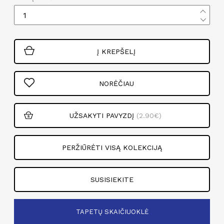
Į KREPŠELĮ
NORĖČIAU
UŽSAKYTI PAVYZDĮ
(2.90€)
PERŽIŪRĖTI VISĄ KOLEKCIJĄ
SUSISIEKITE
TAPETŲ SKAIČIUOKLĖ