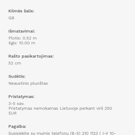
Įveskite sienos aukštį
Kilmės šalis:
cm
GB
Įveskite sienos perimetrą
Išmatavimai:
cm
Plotis: 0.52 m
Ilgis: 10.00 m
Rašto pasikartojimas:
52 cm
Sudėtis:
Neaustinis pluoštas
Pristatymas:
3-5 sav.
Pristatymas nemokamas Lietuvoje perkant virš 250
EUR
Pagalba:
Susisiekite su mumis telefonu (8-5) 210 1123 ( I-V 10-