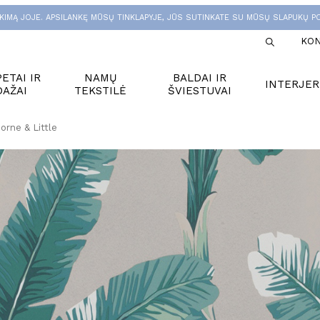
KIMĄ JOJE. APSILANKĘ MŪSŲ TINKLAPYJE, JŪS SUTINKATE SU MŪSŲ SLAPUKŲ PO
KON
ETAI IR
NAMŲ
BALDAI IR
INTERJER
DAŽAI
TEKSTILĖ
ŠVIESTUVAI
rne & Little