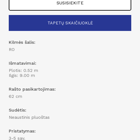
SUSISIEKITE
TAPETŲ SKAIČIUOKLĖ
Įveskite sienos aukštį
Kilmės šalis:
cm
RO
Įveskite sienos perimetrą
Išmatavimai:
cm
Plotis: 0.52 m
Ilgis: 9.00 m
Rašto pasikartojimas:
62 cm
Sudėtis:
Neaustinis pluoštas
Pristatymas:
3-5 sav.