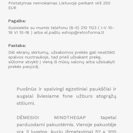
Pristatymas nemokamas Lietuvoje perkant virš 250
EUR
Pagalba:
Užsisakyk naujienlaiškį
Susisiekite su mumis telefonu (8-5) 210 1123 ( I-V 10-
19 VI 10-18 ) arba el.paštu eshop@retroforma.lt
IR GAUK 15
%
NUOLAIDĄ PIRMAM APSIPIRKIMUI
INTERNETU!
Pastaba:
Dėl ekranų skirtumų, užsakomos prekės gali neatitikti
spalvos nuotraukoje, tad prieš užsakant prekę,
siūlome atvykti į vieną iš mūsų salonų arba užsisakyti
prekės pavyzdį.
PRENUMERUOTI
Puošnūs ir spalvingi egzotiniai paukščiai ir
augalai šviesiame fone užburs atogrąžų
stiliumi.
DĖMESIO! MINDTHEGAP tapetai
parduodami pakuotėmis. Vienoje pakuotėje
yra 3 juostos, kurių išmatavimai 52 x 300