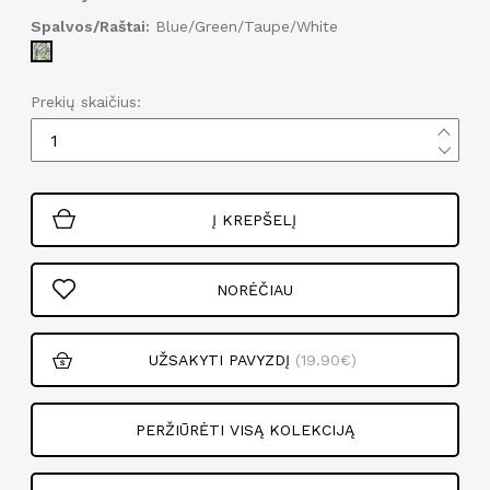
Spalvos/Raštai:
Blue/Green/Taupe/White
Prekių skaičius:
Į KREPŠELĮ
NORĖČIAU
UŽSAKYTI PAVYZDĮ
(19.90€)
PERŽIŪRĖTI VISĄ KOLEKCIJĄ