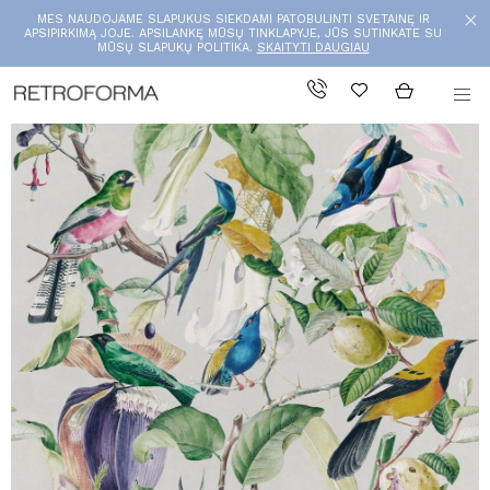
MES NAUDOJAME SLAPUKUS SIEKDAMI PATOBULINTI SVETAINĘ IR
APSIPIRKIMĄ JOJE. APSILANKĘ MŪSŲ TINKLAPYJE, JŪS SUTINKATE SU
MŪSŲ SLAPUKŲ POLITIKA.
SKAITYTI DAUGIAU