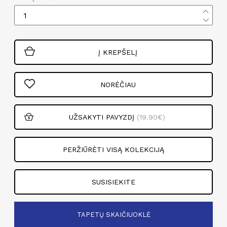
Į KREPŠELĮ
NORĖČIAU
UŽSAKYTI PAVYZDĮ
(19.90€)
PERŽIŪRĖTI VISĄ KOLEKCIJĄ
SUSISIEKITE
TAPETŲ SKAIČIUOKLĖ