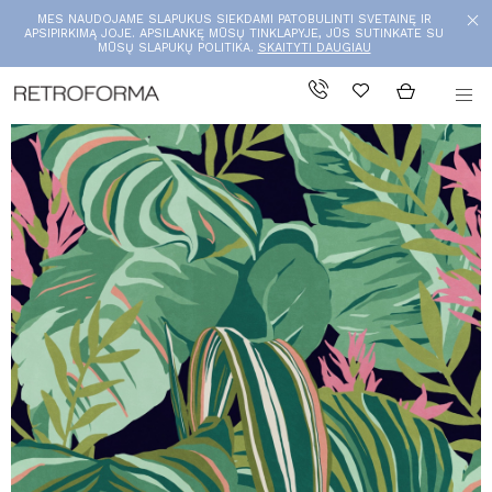
MES NAUDOJAME SLAPUKUS SIEKDAMI PATOBULINTI SVETAINĘ IR
APSIPIRKIMĄ JOJE. APSILANKĘ MŪSŲ TINKLAPYJE, JŪS SUTINKATE SU
MŪSŲ SLAPUKŲ POLITIKA.
SKAITYTI DAUGIAU