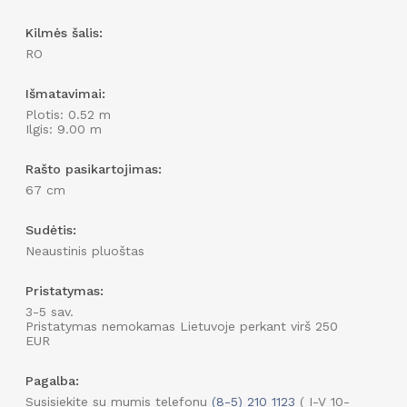
Įveskite sienos aukštį
Kilmės šalis:
cm
RO
Įveskite sienos perimetrą
Išmatavimai:
cm
Plotis: 0.52 m
Ilgis: 9.00 m
Rašto pasikartojimas:
67 cm
Sudėtis:
Neaustinis pluoštas
Pristatymas:
3-5 sav.
Pristatymas nemokamas Lietuvoje perkant virš 250
EUR
Pagalba:
Susisiekite su mumis telefonu
(8-5) 210 1123
( I-V 10-