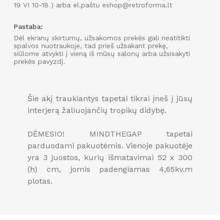
19 VI 10-18 ) arba el.paštu eshop@retroforma.lt
Pastaba:
Dėl ekranų skirtumų, užsakomos prekės gali neatitikti
spalvos nuotraukoje, tad prieš užsakant prekę,
siūlome atvykti į vieną iš mūsų salonų arba užsisakyti
prekės pavyzdį.
Šie akį traukiantys tapetai tikrai įneš į jūsų
interjerą žaliuojančių tropikų didybę.
DĖMESIO! MINDTHEGAP tapetai
parduodami pakuotėmis. Vienoje pakuotėje
yra 3 juostos, kurių išmatavimai 52 x 300
(h) cm, jomis padengiamas 4,65kv.m
plotas.