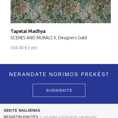
Tapetai Madhya
SCENES AND MURALS II, Designers Guild
343.00 € / vnt
NERANDATE NORIMOS PREKĖS?
SUSISIEKITE
SEKITE NAUJIENAS
REGISTRUOKITĖS
ir pirmieji sužinokite naujienas.