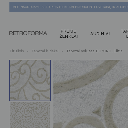
MES NAUDOJAME SLAPUKUS SIEKDAMI PATOBULINTI SVETAINĘ IR APSIPIR
PREKIŲ
TAP
AUDINIAI
ŽENKLAI
Titulinis
Tapetai ir dažai
Tapetai Volutes DOMINO, Elitis