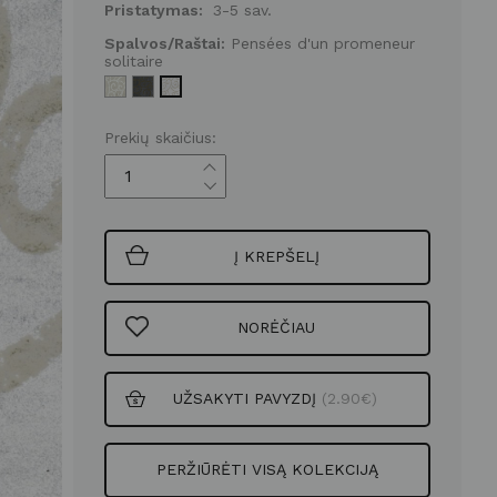
Pristatymas:
3-5 sav.
Spalvos/Raštai:
Pensées d'un promeneur
solitaire
Prekių skaičius:
Į KREPŠELĮ
NORĖČIAU
UŽSAKYTI PAVYZDĮ
(2.90€)
PERŽIŪRĖTI VISĄ KOLEKCIJĄ