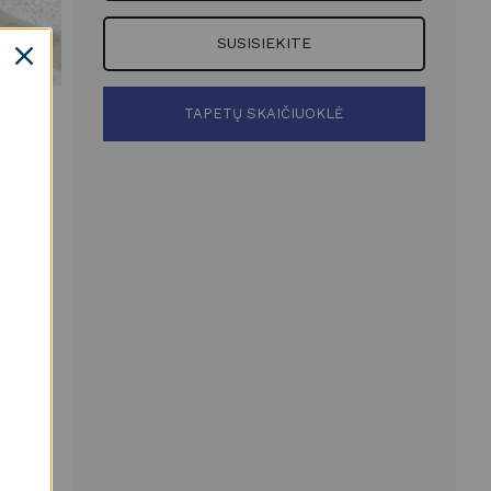
SUSISIEKITE
TAPETŲ SKAIČIUOKLĖ
Įveskite sienos aukštį
cm
Įveskite sienos perimetrą
cm
 EUR
-19 VI
ti
ome