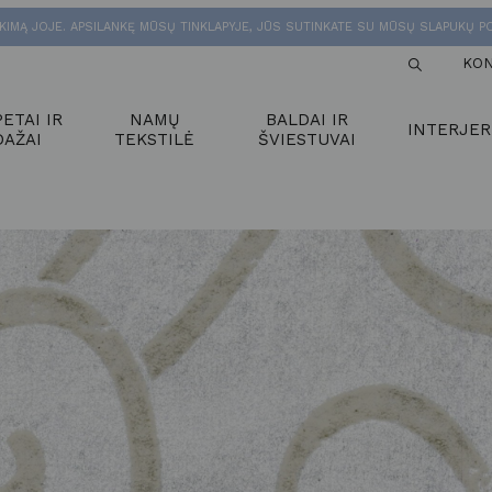
KIMĄ JOJE. APSILANKĘ MŪSŲ TINKLAPYJE, JŪS SUTINKATE SU MŪSŲ SLAPUKŲ PO
KON
ETAI IR
NAMŲ
BALDAI IR
INTERJER
DAŽAI
TEKSTILĖ
ŠVIESTUVAI