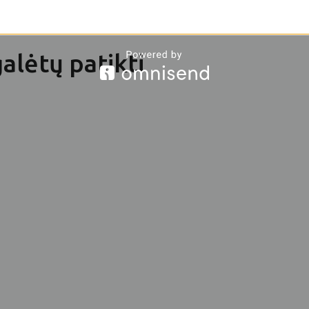
alėtų patikti