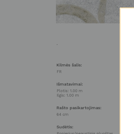
.
Kilmės šalis:
FR
Išmatavimai:
Plotis: 1.00 m
Ilgis: 1.00 m
Rašto pasikartojimas:
64 cm
Sudėtis:
Popierius/neaustinis pluoštas