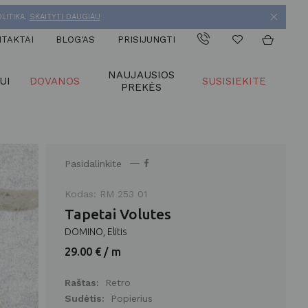
LITIKA.
SKAITYTI DAUGIAU
TAKTAI
BLOG'AS
PRISIJUNGTI
NAUJAUSIOS
UI
DOVANOS
SUSISIEKITE
PREKĖS
Pasidalinkite
Kodas: RM 253 01
Tapetai Volutes
DOMINO, Elitis
29.00 € / m
Raštas:
Retro
Sudėtis:
Popierius