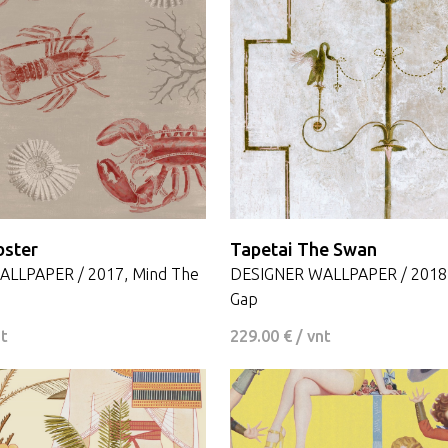
Užsisakyk naujienlaiškį
IR GAUK 15
%
NUOLAIDĄ PIRMAM APSIPIRKIMUI INTERNETU!
bster
Tapetai The Swan
LLPAPER / 2017, Mind The
DESIGNER WALLPAPER / 2018,
Gap
PRENUMERUOTI
nt
229.00 € / vnt