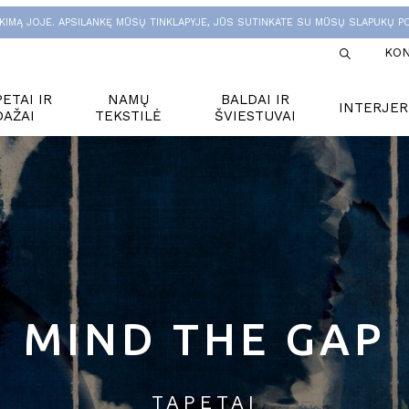
KIMĄ JOJE. APSILANKĘ MŪSŲ TINKLAPYJE, JŪS SUTINKATE SU MŪSŲ SLAPUKŲ PO
KON
ETAI IR
NAMŲ
BALDAI IR
INTERJER
DAŽAI
TEKSTILĖ
ŠVIESTUVAI
MIND THE GAP
TAPETAI