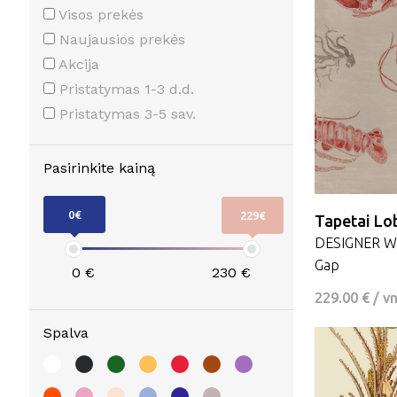
Visos prekės
Naujausios prekės
Akcija
Pristatymas 1-3 d.d.
Pristatymas 3-5 sav.
Pasirinkite kainą
0€
229€
Tapetai Lo
DESIGNER WA
Gap
0
€
230
€
229.00 € / v
Spalva