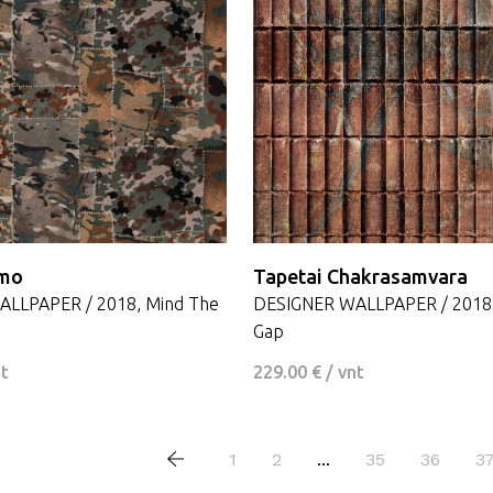
amo
Tapetai Chakrasamvara
LLPAPER / 2018, Mind The
DESIGNER WALLPAPER / 2018,
Gap
nt
229.00 € / vnt
1
2
...
35
36
3