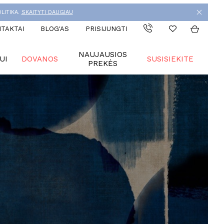
LITIKA.
SKAITYTI DAUGIAU
TAKTAI
BLOG'AS
PRISIJUNGTI
NAUJAUSIOS
UI
DOVANOS
SUSISIEKITE
PREKĖS