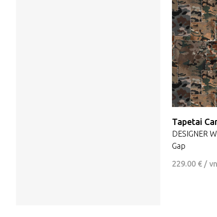
Tapetai C
DESIGNER WA
Gap
229.00 € / v