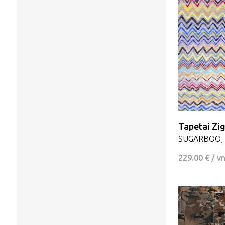
Modernus
Damasko
Rytų motyvai
Languotas
Klasikinis
Tapetai Zi
SUGARBOO, 
229.00 € / v