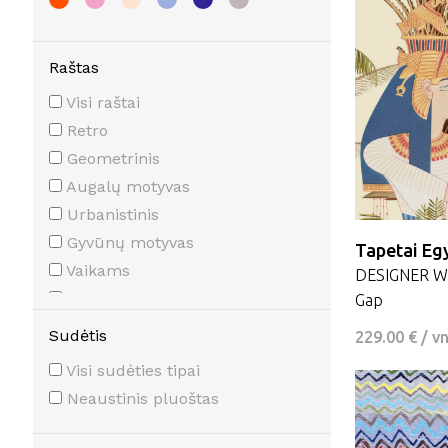
Raštas
Visi raštai
Retro
Geometrinis
Augalų motyvas
Urbanistinis
Gyvūnų motyvas
Tapetai Eg
Vaikams
DESIGNER WA
Margas
Gap
Stambus
Sudėtis
229.00 € / v
Gėlėtas
Visi sudėties tipai
Tropiniai augalai
Neaustinis pluoštas
Dryžuotas
Tekstūrinis