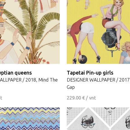
yptian queens
Tapetai Pin-up girls
LLPAPER / 2018, Mind The
DESIGNER WALLPAPER / 2017,
Gap
nt
229.00 € / vnt