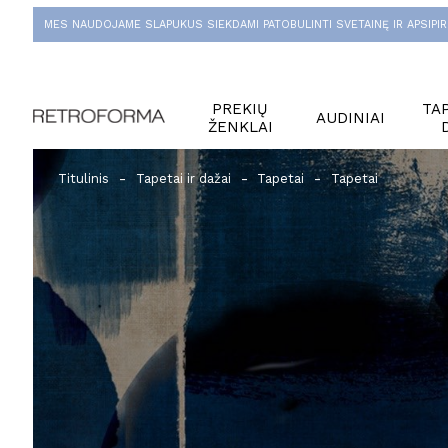
MES NAUDOJAME SLAPUKUS SIEKDAMI PATOBULINTI SVETAINĘ IR APSIPIR
PREKIŲ
TAP
AUDINIAI
ŽENKLAI
Titulinis
Tapetai ir dažai
Tapetai
Tapetai