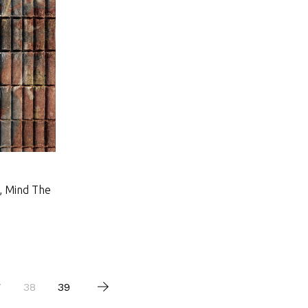
 Mind The
7
38
39