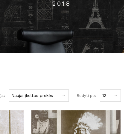
2018
al:
Rodyti po: