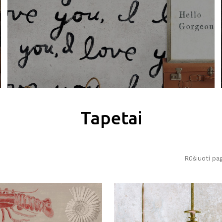
Tapetai
Rūšiuoti pag